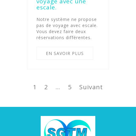
voyage avec une
escale.
Notre système ne propose
pas de voyage avec escale.
Vous devez faire deux
réservations différentes.
EN SAVOIR PLUS
Pagination
des
Page
Page
Page
1
2
…
5
Suivant
publications