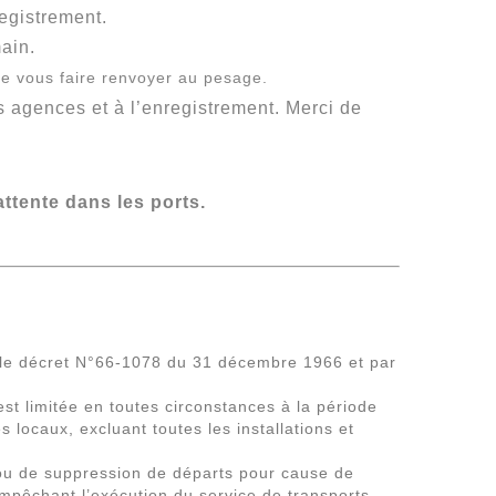
egistrement.
ain.
e vous faire renvoyer au pesage.
s agences et à l’enregistrement. Merci de
attente dans les ports.
et le décret N°66-1078 du 31 décembre 1966 et par
t limitée en toutes circonstances à la période
 locaux, excluant toutes les installations et
ou de suppression de départs pour cause de
empêchant l’exécution du service de transports