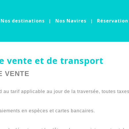
Nos destinations
Nos Navires
Réservation
e vente et de transport
E VENTE
au tarif applicable au jour de la traversée, toutes taxe
iements en espèces et cartes bancaires.