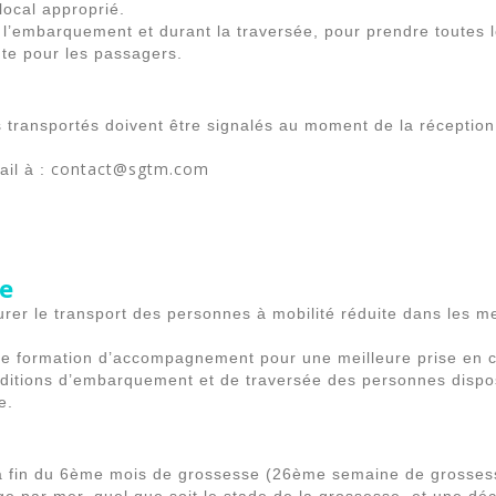
local approprié.
r, à l’embarquement et durant la traversée, pour prendre toute
nte pour les passagers.
ransportés doivent être signalés au moment de la réception.
contact@sgtm.com
ail à :
te
er le transport des personnes à mobilité réduite dans les m
une formation d’accompagnement pour une meilleure prise en 
nditions d’embarquement et de traversée des personnes disposa
e.
a fin du 6ème mois de grossesse (26ème semaine de grosses