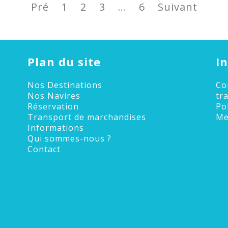
Page
Page
Page
Page
Pré
1
2
3
…
6
Suivant
Plan du site
I
Nos Destinations
Co
Nos Navires
tr
Réservation
Po
Transport de marchandises
Me
Informations
Qui sommes-nous ?
Contact